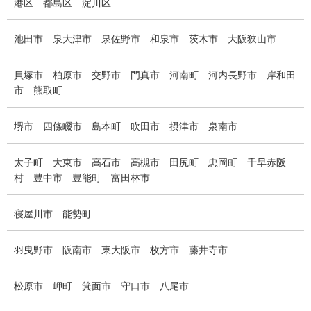
港区
都島区
淀川区
池田市
泉大津市
泉佐野市
和泉市
茨木市
大阪狭山市
貝塚市
柏原市
交野市
門真市
河南町
河内長野市
岸和田
市
熊取町
堺市
四條畷市
島本町
吹田市
摂津市
泉南市
太子町
大東市
高石市
高槻市
田尻町
忠岡町
千早赤阪
村
豊中市
豊能町
富田林市
寝屋川市
能勢町
羽曳野市
阪南市
東大阪市
枚方市
藤井寺市
松原市
岬町
箕面市
守口市
八尾市