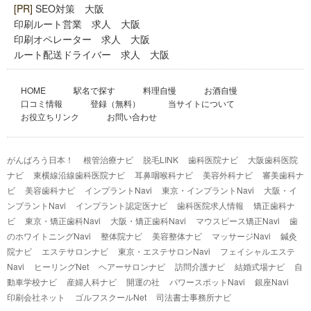
[PR]
SEO対策 大阪
印刷ルート営業 求人 大阪
印刷オペレーター 求人 大阪
ルート配送ドライバー 求人 大阪
HOME
駅名で探す
料理自慢
お酒自慢
口コミ情報
登録（無料）
当サイトについて
お役立ちリンク
お問い合わせ
がんばろう日本！
根管治療ナビ
脱毛LINK
歯科医院ナビ
大阪歯科医院
ナビ
東横線沿線歯科医院ナビ
耳鼻咽喉科ナビ
美容外科ナビ
審美歯科ナ
ビ
美容歯科ナビ
インプラントNavi
東京・インプラントNavi
大阪・イ
ンプラントNavi
インプラント認定医ナビ
歯科医院求人情報
矯正歯科ナ
ビ
東京・矯正歯科Navi
大阪・矯正歯科Navi
マウスピース矯正Navi
歯
のホワイトニングNavi
整体院ナビ
美容整体ナビ
マッサージNavi
鍼灸
院ナビ
エステサロンナビ
東京・エステサロンNavi
フェイシャルエステ
Navi
ヒーリングNet
ヘアーサロンナビ
訪問介護ナビ
結婚式場ナビ
自
動車学校ナビ
産婦人科ナビ
開運の社
パワースポットNavi
銀座Navi
印刷会社ネット
ゴルフスクールNet
司法書士事務所ナビ