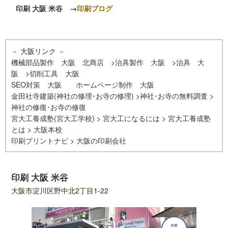
印刷 大阪 米谷
→
印刷ブログ
－ 大阪リンク －
機械部品製作 大阪 北商店
>
治具製作 大阪
>
治具 大
阪
>
切削工具 大阪
SEO対策 大阪
ホームページ制作 大阪
金田社寺建築(神社の修理･お寺の修理)
>
神社･お寺の無料調査
>
神社の修復･お寺の修復
宮大工養成塾(宮大工学校)
>
宮大工になるには
>
宮大工養成塾
とは
>
大阪本校
印刷プリントナビ
>
大阪の印刷会社
印刷 大阪 米谷
大阪市淀川区野中北2丁目1-22