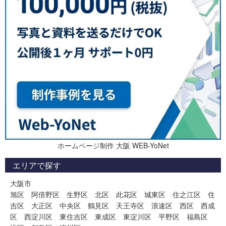
ホームページ制作 大阪 WEB-YoNet
エリアで探す
大阪市
旭区
阿倍野区
生野区
北区
此花区
城東区
住之江区
住
吉区
大正区
中央区
鶴見区
天王寺区
浪速区
西区
西成
区
西淀川区
東住吉区
東成区
東淀川区
平野区
福島区