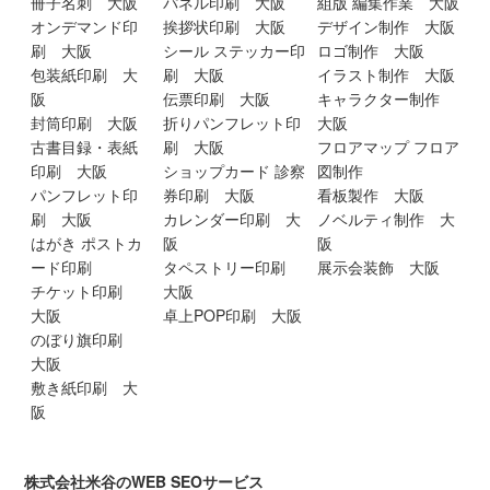
冊子名刺 大阪
パネル印刷 大阪
組版 編集作業 大阪
オンデマンド印
挨拶状印刷 大阪
デザイン制作 大阪
刷 大阪
シール ステッカー印
ロゴ制作 大阪
包装紙印刷 大
刷 大阪
イラスト制作 大阪
阪
伝票印刷 大阪
キャラクター制作
封筒印刷 大阪
折りパンフレット印
大阪
古書目録・表紙
刷 大阪
フロアマップ フロア
印刷 大阪
ショップカード 診察
図制作
パンフレット印
券印刷 大阪
看板製作 大阪
刷 大阪
カレンダー印刷 大
ノベルティ制作 大
はがき ポストカ
阪
阪
ード印刷
タペストリー印刷
展示会装飾 大阪
チケット印刷
大阪
大阪
卓上POP印刷 大阪
のぼり旗印刷
大阪
敷き紙印刷 大
阪
株式会社米谷のWEB SEOサービス