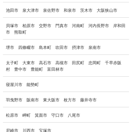
池田市
泉大津市
泉佐野市
和泉市
茨木市
大阪狭山市
貝塚市
柏原市
交野市
門真市
河南町
河内長野市
岸和田
市
熊取町
堺市
四條畷市
島本町
吹田市
摂津市
泉南市
太子町
大東市
高石市
高槻市
田尻町
忠岡町
千早赤阪
村
豊中市
豊能町
富田林市
寝屋川市
能勢町
羽曳野市
阪南市
東大阪市
枚方市
藤井寺市
松原市
岬町
箕面市
守口市
八尾市
尼崎市
川西市
宝塚市