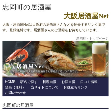
忠岡町の居酒屋
大阪居酒屋Net
大阪・居酒屋Netは大阪府の居酒屋さんなどを紹介するリンク集で
す。登録無料です。居酒屋さんのご登録をお待ちしています。
忠岡町
＞
トップページ
HOME
駅名で探す
料理自慢
お酒自慢
口コミ情報
登録（無料）
当サイトについて
お役立ちリンク
お問い合わせ
忠岡町の居酒屋