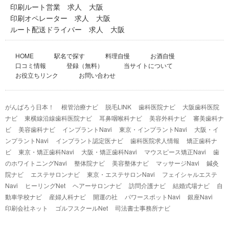
印刷ルート営業 求人 大阪
印刷オペレーター 求人 大阪
ルート配送ドライバー 求人 大阪
HOME
駅名で探す
料理自慢
お酒自慢
口コミ情報
登録（無料）
当サイトについて
お役立ちリンク
お問い合わせ
がんばろう日本！
根管治療ナビ
脱毛LINK
歯科医院ナビ
大阪歯科医院
ナビ
東横線沿線歯科医院ナビ
耳鼻咽喉科ナビ
美容外科ナビ
審美歯科ナ
ビ
美容歯科ナビ
インプラントNavi
東京・インプラントNavi
大阪・イ
ンプラントNavi
インプラント認定医ナビ
歯科医院求人情報
矯正歯科ナ
ビ
東京・矯正歯科Navi
大阪・矯正歯科Navi
マウスピース矯正Navi
歯
のホワイトニングNavi
整体院ナビ
美容整体ナビ
マッサージNavi
鍼灸
院ナビ
エステサロンナビ
東京・エステサロンNavi
フェイシャルエステ
Navi
ヒーリングNet
ヘアーサロンナビ
訪問介護ナビ
結婚式場ナビ
自
動車学校ナビ
産婦人科ナビ
開運の社
パワースポットNavi
銀座Navi
印刷会社ネット
ゴルフスクールNet
司法書士事務所ナビ