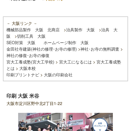
－ 大阪リンク －
機械部品製作 大阪 北商店
>
治具製作 大阪
>
治具 大
阪
>
切削工具 大阪
SEO対策 大阪
ホームページ制作 大阪
金田社寺建築(神社の修理･お寺の修理)
>
神社･お寺の無料調査
>
神社の修復･お寺の修復
宮大工養成塾(宮大工学校)
>
宮大工になるには
>
宮大工養成塾
とは
>
大阪本校
印刷プリントナビ
>
大阪の印刷会社
印刷 大阪 米谷
大阪市淀川区野中北2丁目1-22