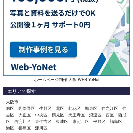
ホームページ制作 大阪 WEB-YoNet
エリアで探す
大阪市
旭区
阿倍野区
生野区
北区
此花区
城東区
住之江区
住
吉区
大正区
中央区
鶴見区
天王寺区
浪速区
西区
西成
区
西淀川区
東住吉区
東成区
東淀川区
平野区
福島区
港区
都島区
淀川区