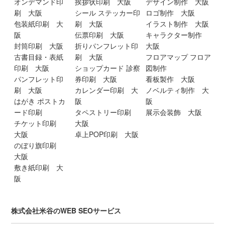
オンデマンド印
挨拶状印刷 大阪
デザイン制作 大阪
刷 大阪
シール ステッカー印
ロゴ制作 大阪
包装紙印刷 大
刷 大阪
イラスト制作 大阪
阪
伝票印刷 大阪
キャラクター制作
封筒印刷 大阪
折りパンフレット印
大阪
古書目録・表紙
刷 大阪
フロアマップ フロア
印刷 大阪
ショップカード 診察
図制作
パンフレット印
券印刷 大阪
看板製作 大阪
刷 大阪
カレンダー印刷 大
ノベルティ制作 大
はがき ポストカ
阪
阪
ード印刷
タペストリー印刷
展示会装飾 大阪
チケット印刷
大阪
大阪
卓上POP印刷 大阪
のぼり旗印刷
大阪
敷き紙印刷 大
阪
株式会社米谷のWEB SEOサービス