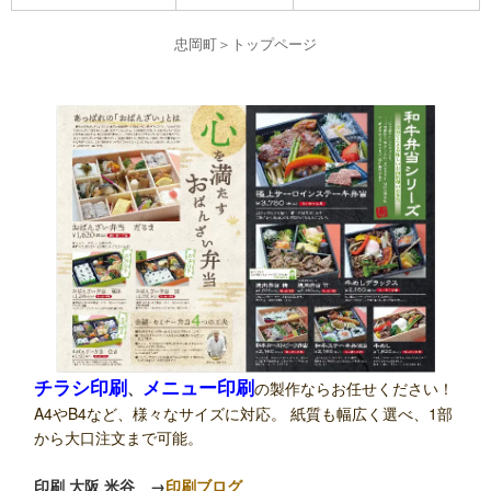
忠岡町
＞
トップページ
チラシ印刷
メニュー印刷
、
の製作ならお任せください！
A4やB4など、様々なサイズに対応。 紙質も幅広く選べ、1部
から大口注文まで可能。
印刷 大阪 米谷
→
印刷ブログ