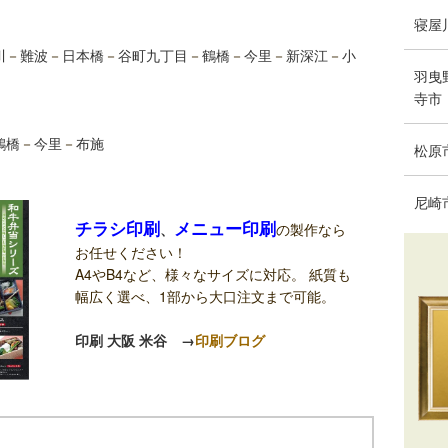
寝屋
川
－
難波
－
日本橋
－
谷町九丁目
－
鶴橋
－
今里
－
新深江
－
小
羽曳
寺市
鶴橋
－
今里
－
布施
松原
尼崎
チラシ印刷
メニュー印刷
、
の製作なら
お任せください！
A4やB4など、様々なサイズに対応。 紙質も
幅広く選べ、1部から大口注文まで可能。
印刷 大阪 米谷
→
印刷ブログ