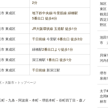
2分
旭区
東区
阪市
東成区
地下鉄中央線/今里筋線 緑橋駅
鶴見
5番出口 徒歩4分
西淀
野区
阪市
東成区
JR大阪環状線 玉造駅 徒歩1分
池田
阪市
東成区
千日前線
今里駅
6番出口 徒歩3分
市
阪市
東成区
緑橋駅
2番出口より徒歩1分
貝塚
阪市
東成区
深江橋駅
1番出口 徒歩1分
河内
阪市
東成区
千日前線
新深江駅
堺市
泉南
区
＞
大阪市
＞
トップページ
太子
忠岡
天町
－
九条
－
阿波座
－
本町
－
堺筋本町
－
谷町四丁目
－
森ノ
林市