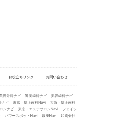
お役立ちリンク
お問い合わせ
美容外科ナビ
審美歯科ナビ
美容歯科ナビ
科ナビ
東京・矯正歯科Navi
大阪・矯正歯科
ロンナビ
東京・エステサロンNavi
フェイシ
社
パワースポットNavi
銀座Navi
印刷会社