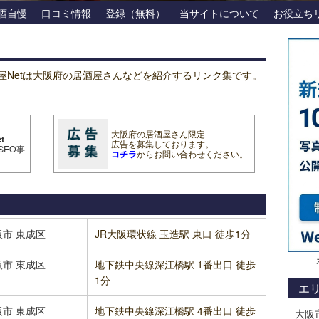
酒自慢
口コミ情報
登録（無料）
当サイトについて
お役立ち
屋Netは大阪府の居酒屋さんなどを紹介するリンク集です。
大阪府の居酒屋さん限定
t
広告を募集しております。
SEO事
コチラ
からお問い合わせください。
阪市
東成区
JR大阪環状線 玉造駅 東口 徒歩1分
阪市
東成区
地下鉄中央線深江橋駅 1番出口 徒歩
1分
エ
阪市
東成区
地下鉄中央線深江橋駅 4番出口 徒歩
大阪