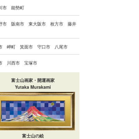
川市
能勢町
野市
阪南市
東大阪市
枚方市
藤井
市
岬町
箕面市
守口市
八尾市
市
川西市
宝塚市
富士山画家・開運画家
Yutaka Murakami
富士山の絵