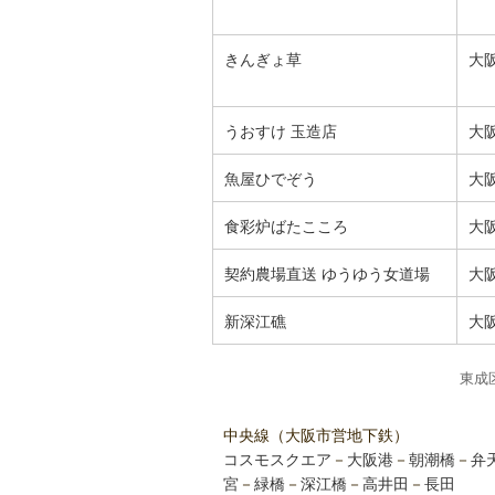
きんぎょ草
大
うおすけ 玉造店
大
魚屋ひでぞう
大
食彩炉ばたこころ
大
契約農場直送 ゆうゆう女道場
大
新深江礁
大
東成
中央線（大阪市営地下鉄）
コスモスクエア
－
大阪港
－
朝潮橋
－
弁
宮
－
緑橋
－
深江橋
－
高井田
－
長田