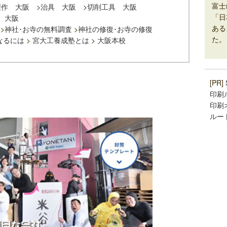
富士
製作 大阪
>
治具 大阪
>
切削工具 大阪
「日
 大阪
ある
>
神社･お寺の無料調査
>
神社の修復･お寺の修復
た。
なるには
>
宮大工養成塾とは
>
大阪本校
[PR]
印刷
印刷
ルー