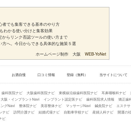
初心者でも集客できる基本のやり方
でもわかる使い分けと集客効果
定からリンク否認ツールの使い方まで
ない方へ。今日からできる具体的な施策５選
ホームページ制作 大阪
WEB-YoNet
お酒自慢
口コミ情報
登録（無料）
当サイトについて
歯科医院ナビ
大阪歯科医院ナビ
東横線沿線歯科医院ナビ
耳鼻咽喉科ナビ
大阪・インプラントNavi
インプラント認定医ナビ
歯科医院求人情報
矯正歯
グNavi
整体院ナビ
美容整体ナビ
マッサージNavi
鍼灸院ナビ
エステサ
ンナビ
訪問介護ナビ
結婚式場ナビ
自動車学校ナビ
産婦人科ナビ
開運の
ナビ