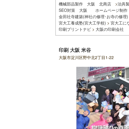
機械部品製作 大阪 北商店
>
治具
SEO対策 大阪
ホームページ制作
金田社寺建築(神社の修理･お寺の修理)
宮大工養成塾(宮大工学校)
>
宮大工に
印刷プリントナビ
>
大阪の印刷会社
印刷 大阪 米谷
大阪市淀川区野中北2丁目1-22