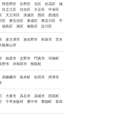
阿倍野区
生野区
北区
此花区
城
住之江区
住吉区
大正区
中央区
区
天王寺区
浪速区
西区
西成区
川区
東住吉区
東成区
東淀川区
平
福島区
港区
都島区
淀川区
市
泉大津市
泉佐野市
和泉市
茨木
大阪狭山市
市
柏原市
交野市
門真市
河南町
長野市
岸和田市
熊取町
四條畷市
島本町
吹田市
摂津市
市
町
大東市
高石市
高槻市
田尻町
町
千早赤阪村
豊中市
豊能町
富田