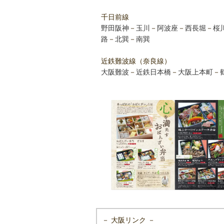
千日前線
野田阪神
－
玉川
－
阿波座
－
西長堀
－
桜
路
－
北巽
－
南巽
近鉄難波線（奈良線）
大阪難波
－
近鉄日本橋
－
大阪上本町
－
－ 大阪リンク －