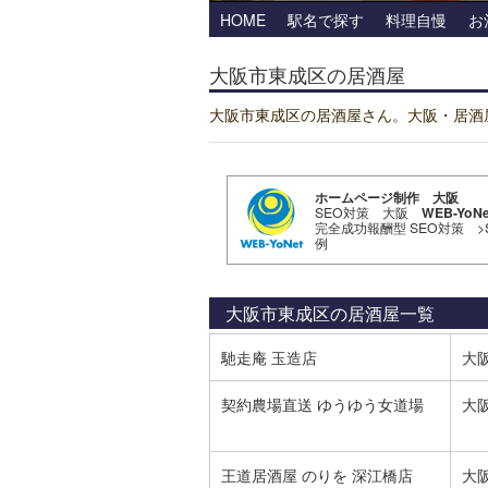
HOME
駅名で探す
料理自慢
お
大阪市東成区の居酒屋
大阪市東成区の居酒屋さん。大阪・居酒
ホームページ制作 大阪
SEO対策 大阪
WEB-YoNe
完全成功報酬型 SEO対策
>
例
大阪市東成区の居酒屋
一覧
馳走庵 玉造店
大
契約農場直送 ゆうゆう女道場
大
王道居酒屋 のりを 深江橋店
大