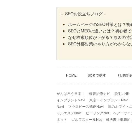
－
SEOお役立ちブログ
－
ホームページのSEO対策とは？
SEOとMEOの違いとは？初心者
なぜ検索順位が下がる？原因の特
SEO外部対策のやり方がわから
HOME
駅名で探す
料理自慢
がんばろう日本！
根管治療ナビ
脱毛LINK
インプラントNavi
東京・インプラントNavi
Navi
マウスピース矯正Navi
歯のホワイトニン
ャルエステNavi
ヒーリングNet
ヘアーサロ
ネット
ゴルフスクールNet
司法書士事務所