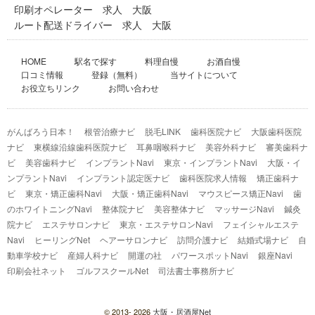
印刷オペレーター 求人 大阪
ルート配送ドライバー 求人 大阪
HOME
駅名で探す
料理自慢
お酒自慢
口コミ情報
登録（無料）
当サイトについて
お役立ちリンク
お問い合わせ
がんばろう日本！
根管治療ナビ
脱毛LINK
歯科医院ナビ
大阪歯科医院
ナビ
東横線沿線歯科医院ナビ
耳鼻咽喉科ナビ
美容外科ナビ
審美歯科ナ
ビ
美容歯科ナビ
インプラントNavi
東京・インプラントNavi
大阪・イ
ンプラントNavi
インプラント認定医ナビ
歯科医院求人情報
矯正歯科ナ
ビ
東京・矯正歯科Navi
大阪・矯正歯科Navi
マウスピース矯正Navi
歯
のホワイトニングNavi
整体院ナビ
美容整体ナビ
マッサージNavi
鍼灸
院ナビ
エステサロンナビ
東京・エステサロンNavi
フェイシャルエステ
Navi
ヒーリングNet
ヘアーサロンナビ
訪問介護ナビ
結婚式場ナビ
自
動車学校ナビ
産婦人科ナビ
開運の社
パワースポットNavi
銀座Navi
印刷会社ネット
ゴルフスクールNet
司法書士事務所ナビ
© 2013-
2026
大阪・居酒屋Net