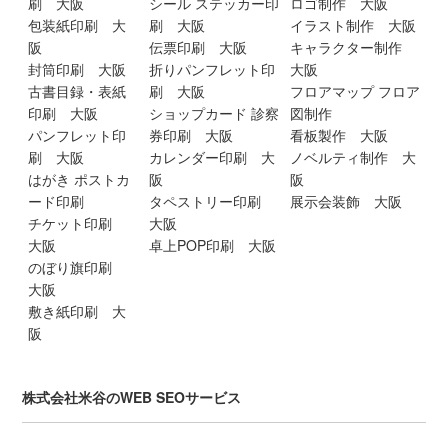
刷 大阪
シール ステッカー印
ロゴ制作 大阪
包装紙印刷 大
刷 大阪
イラスト制作 大阪
阪
伝票印刷 大阪
キャラクター制作
封筒印刷 大阪
折りパンフレット印
大阪
古書目録・表紙
刷 大阪
フロアマップ フロア
印刷 大阪
ショップカード 診察
図制作
パンフレット印
券印刷 大阪
看板製作 大阪
刷 大阪
カレンダー印刷 大
ノベルティ制作 大
はがき ポストカ
阪
阪
ード印刷
タペストリー印刷
展示会装飾 大阪
チケット印刷
大阪
大阪
卓上POP印刷 大阪
のぼり旗印刷
大阪
敷き紙印刷 大
阪
株式会社米谷のWEB SEOサービス