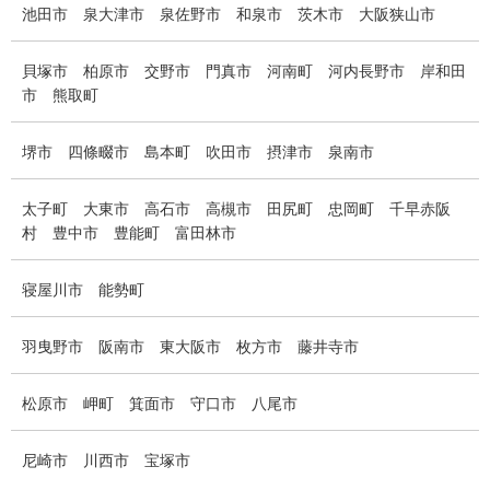
池田市
泉大津市
泉佐野市
和泉市
茨木市
大阪狭山市
貝塚市
柏原市
交野市
門真市
河南町
河内長野市
岸和田
市
熊取町
堺市
四條畷市
島本町
吹田市
摂津市
泉南市
太子町
大東市
高石市
高槻市
田尻町
忠岡町
千早赤阪
村
豊中市
豊能町
富田林市
寝屋川市
能勢町
羽曳野市
阪南市
東大阪市
枚方市
藤井寺市
松原市
岬町
箕面市
守口市
八尾市
尼崎市
川西市
宝塚市