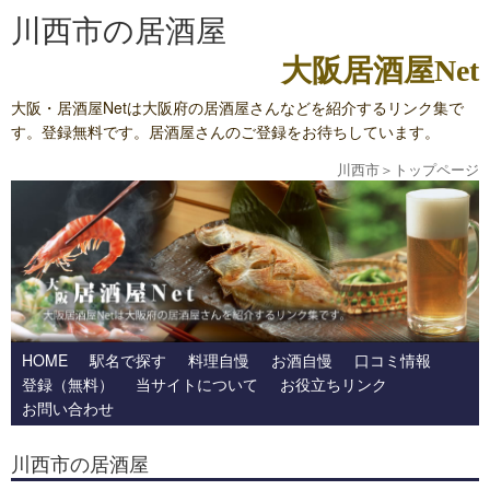
川西市の居酒屋
大阪居酒屋Net
大阪・居酒屋Netは大阪府の居酒屋さんなどを紹介するリンク集で
す。登録無料です。居酒屋さんのご登録をお待ちしています。
川西市
＞
トップページ
HOME
駅名で探す
料理自慢
お酒自慢
口コミ情報
登録（無料）
当サイトについて
お役立ちリンク
お問い合わせ
川西市の居酒屋