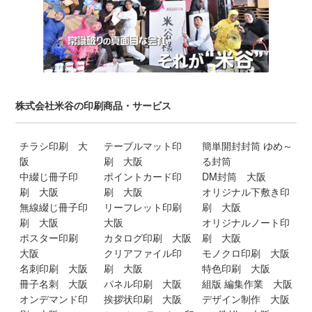
株式会社米谷の印刷商品・サービス
チラシ印刷 大
テーブルマット印
簡単開封封筒 ゆめ～
阪
刷 大阪
る封筒
中綴じ冊子印
ポイントカード印
DM封筒 大阪
刷 大阪
刷 大阪
オリジナル下敷き印
無線綴じ冊子印
リーフレット印刷
刷 大阪
刷 大阪
大阪
オリジナルノート印
ポスター印刷
カタログ印刷 大阪
刷 大阪
大阪
クリアファイル印
モノクロ印刷 大阪
名刺印刷 大阪
刷 大阪
特色印刷 大阪
冊子名刺 大阪
パネル印刷 大阪
組版 編集作業 大阪
オンデマンド印
挨拶状印刷 大阪
デザイン制作 大阪