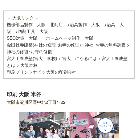
－ 大阪リンク －
機械部品製作 大阪 北商店
>
治具製作 大阪
>
治具 大
阪
>
切削工具 大阪
SEO対策 大阪
ホームページ制作 大阪
金田社寺建築(神社の修理･お寺の修理)
>
神社･お寺の無料調査
>
神社の修復･お寺の修復
宮大工養成塾(宮大工学校)
>
宮大工になるには
>
宮大工養成塾
とは
>
大阪本校
印刷プリントナビ
>
大阪の印刷会社
印刷 大阪 米谷
大阪市淀川区野中北2丁目1-22