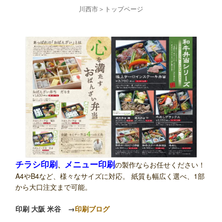
川西市
＞
トップページ
チラシ印刷
メニュー印刷
、
の製作ならお任せください！
A4やB4など、様々なサイズに対応。 紙質も幅広く選べ、1部
から大口注文まで可能。
印刷 大阪 米谷
→
印刷ブログ