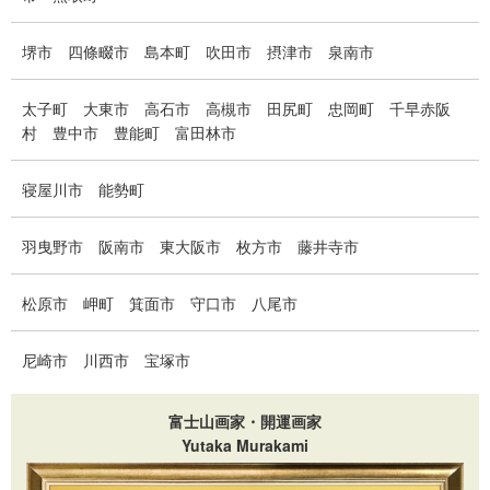
堺市
四條畷市
島本町
吹田市
摂津市
泉南市
太子町
大東市
高石市
高槻市
田尻町
忠岡町
千早赤阪
村
豊中市
豊能町
富田林市
寝屋川市
能勢町
羽曳野市
阪南市
東大阪市
枚方市
藤井寺市
松原市
岬町
箕面市
守口市
八尾市
尼崎市
川西市
宝塚市
富士山画家・開運画家
Yutaka Murakami