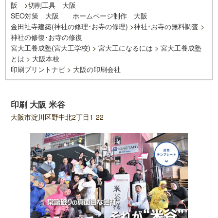
阪
>
切削工具 大阪
SEO対策 大阪
ホームページ制作 大阪
金田社寺建築(神社の修理･お寺の修理)
>
神社･お寺の無料調査
>
神社の修復･お寺の修復
宮大工養成塾(宮大工学校)
>
宮大工になるには
>
宮大工養成塾
とは
>
大阪本校
印刷プリントナビ
>
大阪の印刷会社
印刷 大阪 米谷
大阪市淀川区野中北2丁目1-22