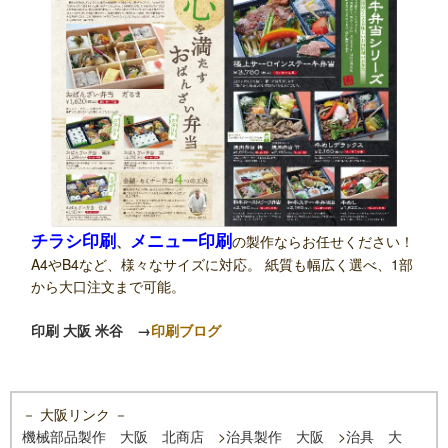
チラシ印刷
メニュー印刷
、
の製作ならお任せください！
A4やB4など、様々なサイズに対応。 紙質も幅広く選べ、1部
から大口注文まで可能。
印刷 大阪 米谷
→
印刷ブログ
－ 大阪リンク －
機械部品製作 大阪 北商店
>
治具製作 大阪
>
治具 大