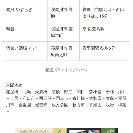
旬鮮 やすらぎ
寝屋川市
高
寝屋川市駅
北口・西口
柳
より徒歩15分
時音
寝屋川市
萱
京阪
萱島駅
嶋本町
酒菜と酒場 とと
寝屋川市
香
香里園駅
徒歩5分
里南之町
寝屋川市
＞
トップページ
京阪本線
淀屋橋
－
北浜
－
天満橋
－
京橋
－
野江
－
関目
－
森小路
－
千林
－
滝井
－
土居
－
守口市
－
西三荘
－
門真市
－
古川橋
－
大和田
－
萱島
－
寝屋
川市
－
香里園
－
光善寺
－
枚方公園
－
枚方市
－
御殿山
－
牧野
－
樟葉
－