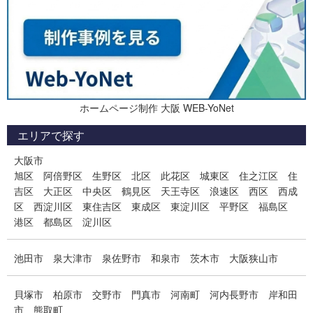
ホームページ制作 大阪 WEB-YoNet
エリアで探す
大阪市
旭区
阿倍野区
生野区
北区
此花区
城東区
住之江区
住
吉区
大正区
中央区
鶴見区
天王寺区
浪速区
西区
西成
区
西淀川区
東住吉区
東成区
東淀川区
平野区
福島区
港区
都島区
淀川区
池田市
泉大津市
泉佐野市
和泉市
茨木市
大阪狭山市
貝塚市
柏原市
交野市
門真市
河南町
河内長野市
岸和田
市
熊取町