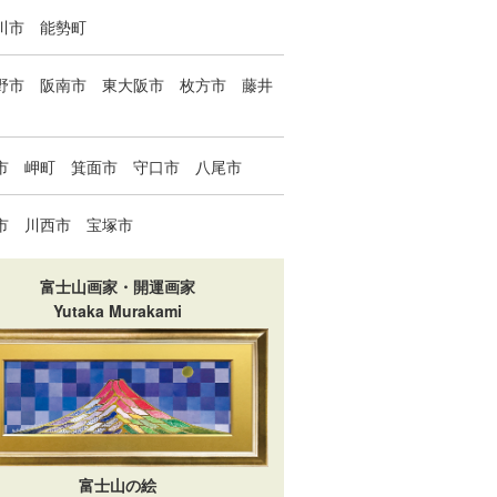
川市
能勢町
野市
阪南市
東大阪市
枚方市
藤井
市
岬町
箕面市
守口市
八尾市
市
川西市
宝塚市
富士山画家・開運画家
Yutaka Murakami
富士山の絵