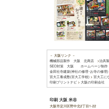
－ 大阪リンク －
機械部品製作 大阪 北商店
>
治具
SEO対策 大阪
ホームページ制作
金田社寺建築(神社の修理･お寺の修理)
宮大工養成塾(宮大工学校)
>
宮大工に
印刷プリントナビ
>
大阪の印刷会社
印刷 大阪 米谷
大阪市淀川区野中北2丁目1-22