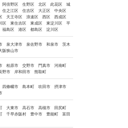
阿倍野区
生野区
北区
此花区
城
住之江区
住吉区
大正区
中央区
区
天王寺区
浪速区
西区
西成区
川区
東住吉区
東成区
東淀川区
平
福島区
港区
都島区
淀川区
市
泉大津市
泉佐野市
和泉市
茨木
大阪狭山市
市
柏原市
交野市
門真市
河南町
長野市
岸和田市
熊取町
四條畷市
島本町
吹田市
摂津市
市
町
大東市
高石市
高槻市
田尻町
町
千早赤阪村
豊中市
豊能町
富田