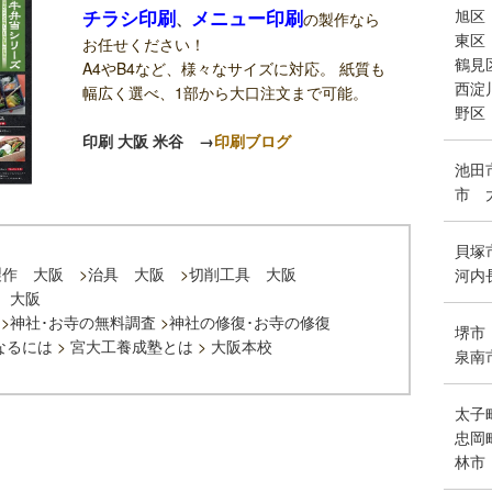
チラシ印刷
メニュー印刷
旭区
、
の製作なら
東区
お任せください！
鶴見
A4やB4など、様々なサイズに対応。 紙質も
西淀
幅広く選べ、1部から大口注文まで可能。
野区
印刷 大阪 米谷
→
印刷ブログ
池田
市
貝塚
製作 大阪
>
治具 大阪
>
切削工具 大阪
河内
 大阪
>
神社･お寺の無料調査
>
神社の修復･お寺の修復
堺市
なるには
>
宮大工養成塾とは
>
大阪本校
泉南
太子
忠岡
林市