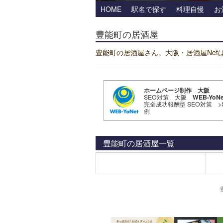
HOME
駅名で探す
料理自慢
お
豊能町の居酒屋
豊能町の居酒屋さん。大阪・居酒屋Ne
ホームページ制作 大阪
SEO対策 大阪
WEB-YoNe
完全成功報酬型 SEO対策
>
例
豊能町の居酒屋
一覧