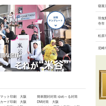
寝屋
羽曳
寺市
松原
尼崎
マット印刷 大阪
簡単開封封筒 ゆめ～る封筒
カード印刷 大阪
DM封筒 大阪