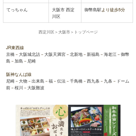
てっちゃん
大阪市
西淀
御幣島駅
より徒歩5分
川区
西淀川区
＞
大阪市
＞
トップページ
JR東西線
京橋
－
大阪城北詰
－
大阪天満宮
－
北新地
－
新福島
－
海老江
－
御幣
島
－
加島
－
尼崎
阪神なんば線
尼崎
－
大物
－
出来島
－
福
－
伝法
－
千鳥橋
－
西九条
－
九条
－
ドーム
前
－
桜川
－
大阪難波