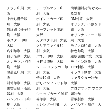
チラシ印刷 大
テーブルマット印
簡単開封封筒 ゆめ～
阪
刷 大阪
る封筒
中綴じ冊子印
ポイントカード印
DM封筒 大阪
刷 大阪
刷 大阪
オリジナル下敷き印
無線綴じ冊子印
リーフレット印刷
刷 大阪
刷 大阪
大阪
オリジナルノート印
ポスター印刷
カタログ印刷 大阪
刷 大阪
大阪
クリアファイル印
モノクロ印刷 大阪
名刺印刷 大阪
刷 大阪
特色印刷 大阪
冊子名刺 大阪
パネル印刷 大阪
組版 編集作業 大阪
オンデマンド印
挨拶状印刷 大阪
デザイン制作 大阪
刷 大阪
シール ステッカー印
ロゴ制作 大阪
包装紙印刷 大
刷 大阪
イラスト制作 大阪
阪
伝票印刷 大阪
キャラクター制作
封筒印刷 大阪
折りパンフレット印
大阪
古書目録・表紙
刷 大阪
フロアマップ フロア
印刷 大阪
ショップカード 診察
図制作
パンフレット印
券印刷 大阪
看板製作 大阪
刷 大阪
カレンダー印刷 大
ノベルティ制作 大