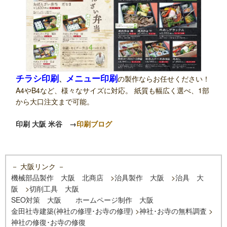
チラシ印刷
メニュー印刷
、
の製作ならお任せください！
A4やB4など、様々なサイズに対応。 紙質も幅広く選べ、1部
から大口注文まで可能。
印刷 大阪 米谷
→
印刷ブログ
－ 大阪リンク －
機械部品製作 大阪 北商店
>
治具製作 大阪
>
治具 大
阪
>
切削工具 大阪
SEO対策 大阪
ホームページ制作 大阪
金田社寺建築(神社の修理･お寺の修理)
>
神社･お寺の無料調査
>
神社の修復･お寺の修復