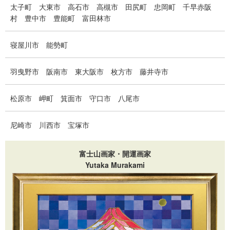
太子町
大東市
高石市
高槻市
田尻町
忠岡町
千早赤阪
村
豊中市
豊能町
富田林市
寝屋川市
能勢町
羽曳野市
阪南市
東大阪市
枚方市
藤井寺市
松原市
岬町
箕面市
守口市
八尾市
尼崎市
川西市
宝塚市
富士山画家・開運画家
Yutaka Murakami