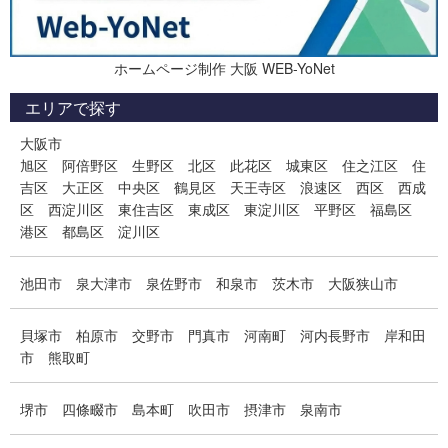
ホームページ制作 大阪 WEB-YoNet
エリアで探す
大阪市
旭区
阿倍野区
生野区
北区
此花区
城東区
住之江区
住
吉区
大正区
中央区
鶴見区
天王寺区
浪速区
西区
西成
区
西淀川区
東住吉区
東成区
東淀川区
平野区
福島区
港区
都島区
淀川区
池田市
泉大津市
泉佐野市
和泉市
茨木市
大阪狭山市
貝塚市
柏原市
交野市
門真市
河南町
河内長野市
岸和田
市
熊取町
堺市
四條畷市
島本町
吹田市
摂津市
泉南市