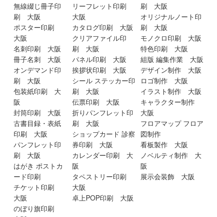
無線綴じ冊子印
リーフレット印刷
刷 大阪
刷 大阪
大阪
オリジナルノート印
ポスター印刷
カタログ印刷 大阪
刷 大阪
大阪
クリアファイル印
モノクロ印刷 大阪
名刺印刷 大阪
刷 大阪
特色印刷 大阪
冊子名刺 大阪
パネル印刷 大阪
組版 編集作業 大阪
オンデマンド印
挨拶状印刷 大阪
デザイン制作 大阪
刷 大阪
シール ステッカー印
ロゴ制作 大阪
包装紙印刷 大
刷 大阪
イラスト制作 大阪
阪
伝票印刷 大阪
キャラクター制作
封筒印刷 大阪
折りパンフレット印
大阪
古書目録・表紙
刷 大阪
フロアマップ フロア
印刷 大阪
ショップカード 診察
図制作
パンフレット印
券印刷 大阪
看板製作 大阪
刷 大阪
カレンダー印刷 大
ノベルティ制作 大
はがき ポストカ
阪
阪
ード印刷
タペストリー印刷
展示会装飾 大阪
チケット印刷
大阪
大阪
卓上POP印刷 大阪
のぼり旗印刷