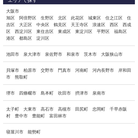
大阪市
旭区
阿倍野区
生野区
北区
此花区
城東区
住之江区
住
吉区
大正区
中央区
鶴見区
天王寺区
浪速区
西区
西成
区
西淀川区
東住吉区
東成区
東淀川区
平野区
福島区
港区
都島区
淀川区
池田市
泉大津市
泉佐野市
和泉市
茨木市
大阪狭山市
貝塚市
柏原市
交野市
門真市
河南町
河内長野市
岸和田
市
熊取町
堺市
四條畷市
島本町
吹田市
摂津市
泉南市
太子町
大東市
高石市
高槻市
田尻町
忠岡町
千早赤阪
村
豊中市
豊能町
富田林市
寝屋川市
能勢町