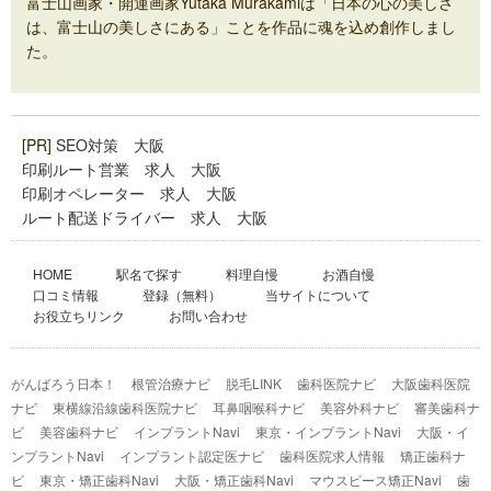
富士山画家・開運画家Yutaka Murakamiは「日本の心の美しさ
は、富士山の美しさにある」ことを作品に魂を込め創作しまし
た。
[PR]
SEO対策 大阪
印刷ルート営業 求人 大阪
印刷オペレーター 求人 大阪
ルート配送ドライバー 求人 大阪
HOME
駅名で探す
料理自慢
お酒自慢
口コミ情報
登録（無料）
当サイトについて
お役立ちリンク
お問い合わせ
がんばろう日本！
根管治療ナビ
脱毛LINK
歯科医院ナビ
大阪歯科医院
ナビ
東横線沿線歯科医院ナビ
耳鼻咽喉科ナビ
美容外科ナビ
審美歯科ナ
ビ
美容歯科ナビ
インプラントNavi
東京・インプラントNavi
大阪・イ
ンプラントNavi
インプラント認定医ナビ
歯科医院求人情報
矯正歯科ナ
ビ
東京・矯正歯科Navi
大阪・矯正歯科Navi
マウスピース矯正Navi
歯