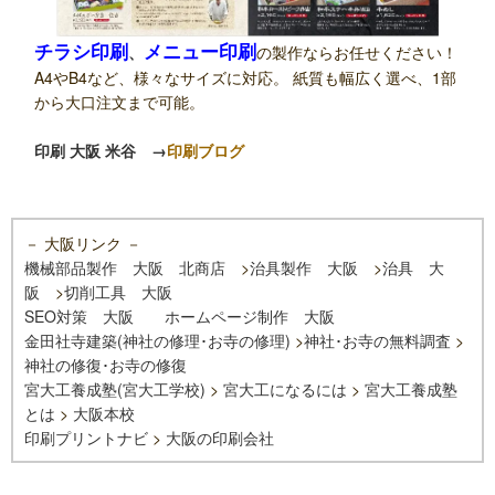
チラシ印刷
メニュー印刷
、
の製作ならお任せください！
A4やB4など、様々なサイズに対応。 紙質も幅広く選べ、1部
から大口注文まで可能。
印刷 大阪 米谷
→
印刷ブログ
－ 大阪リンク －
機械部品製作 大阪 北商店
>
治具製作 大阪
>
治具 大
阪
>
切削工具 大阪
SEO対策 大阪
ホームページ制作 大阪
金田社寺建築(神社の修理･お寺の修理)
>
神社･お寺の無料調査
>
神社の修復･お寺の修復
宮大工養成塾(宮大工学校)
>
宮大工になるには
>
宮大工養成塾
とは
>
大阪本校
印刷プリントナビ
>
大阪の印刷会社