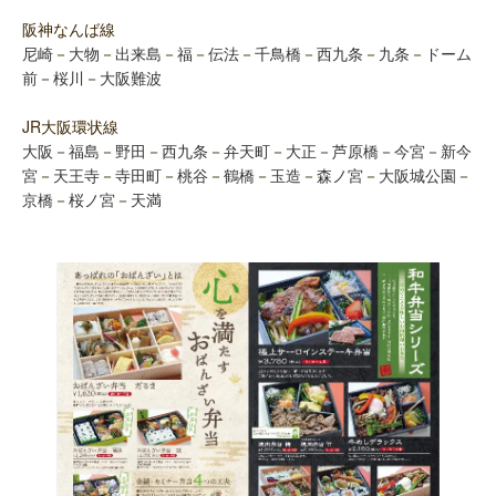
阪神なんば線
尼崎
－
大物
－
出来島
－
福
－
伝法
－
千鳥橋
－
西九条
－
九条
－
ドーム
前
－
桜川
－
大阪難波
JR大阪環状線
大阪
－
福島
－
野田
－
西九条
－
弁天町
－
大正
－
芦原橋
－
今宮
－
新今
宮
－
天王寺
－
寺田町
－
桃谷
－
鶴橋
－
玉造
－
森ノ宮
－
大阪城公園
－
京橋
－
桜ノ宮
－
天満