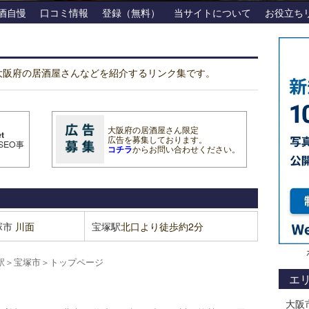
酒自慢
口コミ情報
登録（無料）
当サイトについて
お役立ち
は大阪府の居酒屋さんなどを紹介するリンク集です。
大阪府の居酒屋さん限定
t
広告を募集しております。
SEO事
コチラ
からお問い合わせください。
塚市
川面
宝塚駅
北口より徒歩約2分
駅
＞
宝塚市
＞
トップページ
エ
大阪