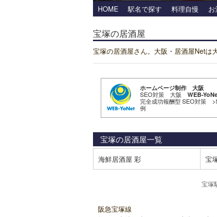
HOME
駅名で探す
料理自慢
お
宝塚の居酒屋
宝塚の居酒屋さん。大阪・居酒屋Net
ホームページ制作 大阪
SEO対策 大阪
WEB-YoNe
完全成功報酬型 SEO対策
>
例
宝塚の居酒屋
一覧
海鮮居酒屋 彩
宝
宝塚
阪急宝塚線