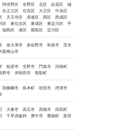
阿倍野区
生野区
北区
此花区
城
住之江区
住吉区
大正区
中央区
区
天王寺区
浪速区
西区
西成区
川区
東住吉区
東成区
東淀川区
平
福島区
港区
都島区
淀川区
市
泉大津市
泉佐野市
和泉市
茨木
大阪狭山市
市
柏原市
交野市
門真市
河南町
長野市
岸和田市
熊取町
四條畷市
島本町
吹田市
摂津市
市
町
大東市
高石市
高槻市
田尻町
町
千早赤阪村
豊中市
豊能町
富田