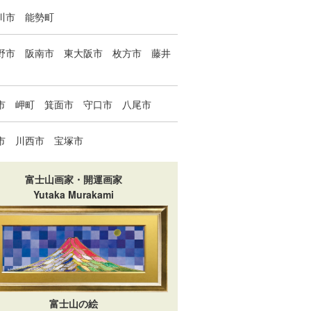
川市
能勢町
野市
阪南市
東大阪市
枚方市
藤井
市
岬町
箕面市
守口市
八尾市
市
川西市
宝塚市
富士山画家・開運画家
Yutaka Murakami
富士山の絵