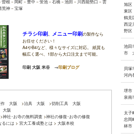
－
曽根
－
岡町
－
豊中
－
蛍池
－
石橋
－
池田
－
川西能勢口
－
雲
旭区
清荒神
－
宝塚
東区
鶴見
西淀
野区
チラシ印刷
メニュー印刷
、
の製作なら
お任せください！
池田
A4やB4など、様々なサイズに対応。 紙質も
市
幅広く選べ、1部から大口注文まで可能。
印刷 大阪 米谷
→
印刷ブログ
貝塚
河内
堺市
泉南
製作 大阪
>
治具 大阪
>
切削工具 大阪
 大阪
太子
>
神社･お寺の無料調査
>
神社の修復･お寺の修復
忠岡
なるには
>
宮大工養成塾とは
>
大阪本校
林市