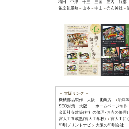
梅田
－
中津
－
十三
－
三国
－
庄内
－
服部
雀丘花屋敷
－
山本
－
中山
－
売布神社
－
－ 大阪リンク －
機械部品製作 大阪 北商店
>
治具
SEO対策 大阪
ホームページ制作
金田社寺建築(神社の修理･お寺の修理)
宮大工養成塾(宮大工学校)
>
宮大工に
印刷プリントナビ
>
大阪の印刷会社