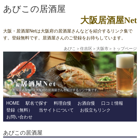
あびこの居酒屋
大阪居酒屋Net
大阪・居酒屋Netは大阪府の居酒屋さんなどを紹介するリンク集で
す。登録無料です。居酒屋さんのご登録をお待ちしています。
あびこ
＞
住吉区
＞
大阪市
＞
トップページ
HOME
駅名で探す
料理自慢
お酒自慢
口コミ情報
登録（無料）
当サイトについて
お役立ちリンク
お問い合わせ
あびこの居酒屋