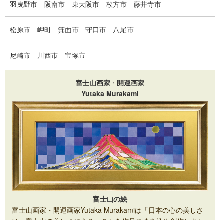
羽曳野市
阪南市
東大阪市
枚方市
藤井寺市
松原市
岬町
箕面市
守口市
八尾市
尼崎市
川西市
宝塚市
富士山画家・開運画家
Yutaka Murakami
富士山の絵
富士山画家・開運画家Yutaka Murakamiは「日本の心の美しさ