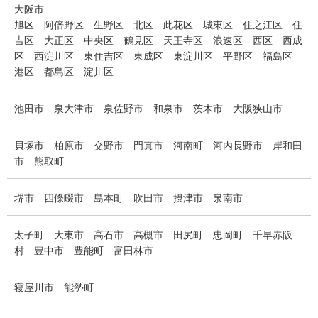
大阪市
旭区
阿倍野区
生野区
北区
此花区
城東区
住之江区
住
吉区
大正区
中央区
鶴見区
天王寺区
浪速区
西区
西成
区
西淀川区
東住吉区
東成区
東淀川区
平野区
福島区
港区
都島区
淀川区
池田市
泉大津市
泉佐野市
和泉市
茨木市
大阪狭山市
貝塚市
柏原市
交野市
門真市
河南町
河内長野市
岸和田
市
熊取町
堺市
四條畷市
島本町
吹田市
摂津市
泉南市
太子町
大東市
高石市
高槻市
田尻町
忠岡町
千早赤阪
村
豊中市
豊能町
富田林市
寝屋川市
能勢町