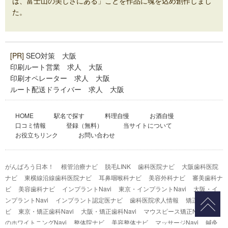
は、富士山の美しさにある」ことを作品に魂を込め創作しまし
た。
[PR]
SEO対策 大阪
印刷ルート営業 求人 大阪
印刷オペレーター 求人 大阪
ルート配送ドライバー 求人 大阪
HOME
駅名で探す
料理自慢
お酒自慢
口コミ情報
登録（無料）
当サイトについて
お役立ちリンク
お問い合わせ
がんばろう日本！
根管治療ナビ
脱毛LINK
歯科医院ナビ
大阪歯科医院
ナビ
東横線沿線歯科医院ナビ
耳鼻咽喉科ナビ
美容外科ナビ
審美歯科ナ
ビ
美容歯科ナビ
インプラントNavi
東京・インプラントNavi
大阪・イ
ンプラントNavi
インプラント認定医ナビ
歯科医院求人情報
矯正歯科ナ
ビ
東京・矯正歯科Navi
大阪・矯正歯科Navi
マウスピース矯正Navi
歯
のホワイトニングNavi
整体院ナビ
美容整体ナビ
マッサージNavi
鍼灸