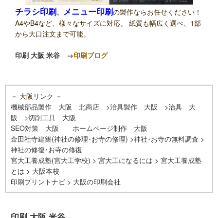
チラシ印刷
メニュー印刷
、
の製作ならお任せください！
A4やB4など、様々なサイズに対応。 紙質も幅広く選べ、1部
から大口注文まで可能。
印刷 大阪 米谷
→
印刷ブログ
－ 大阪リンク －
機械部品製作 大阪 北商店
>
治具製作 大阪
>
治具 大
阪
>
切削工具 大阪
SEO対策 大阪
ホームページ制作 大阪
金田社寺建築(神社の修理･お寺の修理)
>
神社･お寺の無料調査
>
神社の修復･お寺の修復
宮大工養成塾(宮大工学校)
>
宮大工になるには
>
宮大工養成塾
とは
>
大阪本校
印刷プリントナビ
>
大阪の印刷会社
印刷 大阪 米谷