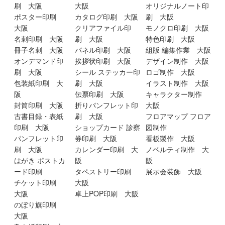
刷 大阪
大阪
オリジナルノート印
ポスター印刷
カタログ印刷 大阪
刷 大阪
大阪
クリアファイル印
モノクロ印刷 大阪
名刺印刷 大阪
刷 大阪
特色印刷 大阪
冊子名刺 大阪
パネル印刷 大阪
組版 編集作業 大阪
オンデマンド印
挨拶状印刷 大阪
デザイン制作 大阪
刷 大阪
シール ステッカー印
ロゴ制作 大阪
包装紙印刷 大
刷 大阪
イラスト制作 大阪
阪
伝票印刷 大阪
キャラクター制作
封筒印刷 大阪
折りパンフレット印
大阪
古書目録・表紙
刷 大阪
フロアマップ フロア
印刷 大阪
ショップカード 診察
図制作
パンフレット印
券印刷 大阪
看板製作 大阪
刷 大阪
カレンダー印刷 大
ノベルティ制作 大
はがき ポストカ
阪
阪
ード印刷
タペストリー印刷
展示会装飾 大阪
チケット印刷
大阪
大阪
卓上POP印刷 大阪
のぼり旗印刷
大阪