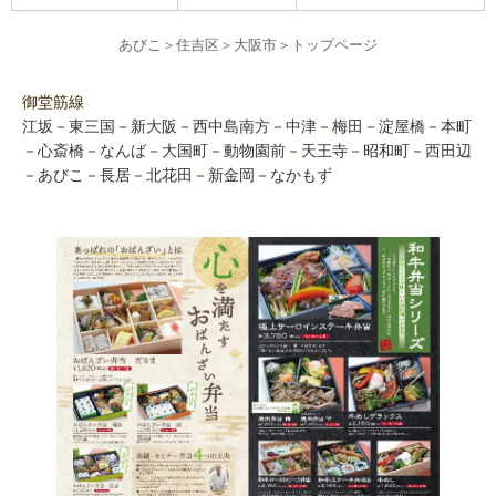
あびこ
＞
住吉区
＞
大阪市
＞
トップページ
御堂筋線
江坂
－
東三国
－
新大阪
－
西中島南方
－
中津
－
梅田
－
淀屋橋
－
本町
－
心斎橋
－
なんば
－
大国町
－
動物園前
－
天王寺
－
昭和町
－
西田辺
－
あびこ
－
長居
－
北花田
－
新金岡
－
なかもず