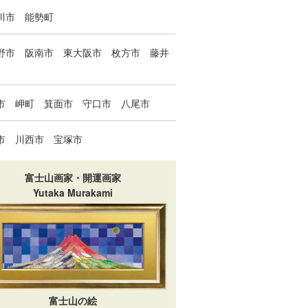
川市
能勢町
野市
阪南市
東大阪市
枚方市
藤井
市
岬町
箕面市
守口市
八尾市
市
川西市
宝塚市
富士山画家・開運画家
Yutaka Murakami
富士山の絵