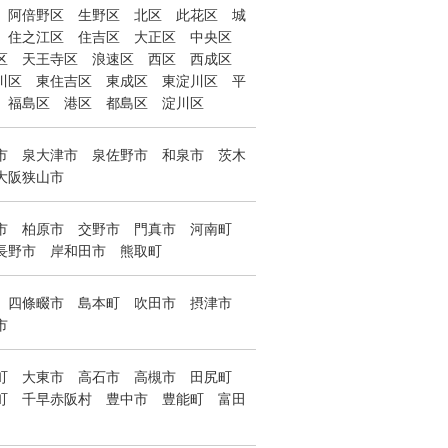
阿倍野区
生野区
北区
此花区
城
住之江区
住吉区
大正区
中央区
区
天王寺区
浪速区
西区
西成区
川区
東住吉区
東成区
東淀川区
平
福島区
港区
都島区
淀川区
市
泉大津市
泉佐野市
和泉市
茨木
大阪狭山市
市
柏原市
交野市
門真市
河南町
長野市
岸和田市
熊取町
四條畷市
島本町
吹田市
摂津市
市
町
大東市
高石市
高槻市
田尻町
町
千早赤阪村
豊中市
豊能町
富田