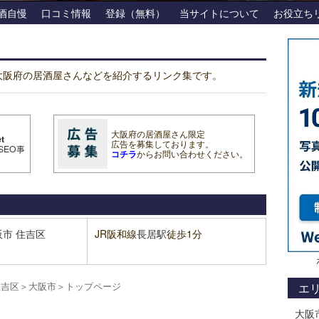
酒自慢
口コミ情報
登録（無料）
当サイトについて
お役立ち
は大阪府の居酒屋さんなどを紹介するリンク集です。
大阪府の居酒屋さん限定
t
広告を募集しております。
SEO事
コチラ
からお問い合わせください。
阪市
住吉区
JR阪和線
長居駅
徒歩1分
住吉区
＞
大阪市
＞
トップページ
エ
大阪