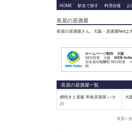
HOME
駅名で探す
料理自慢
お
長居の居酒屋
長居の居酒屋さん。大阪・居酒屋Net
ホームページ制作 大阪
SEO対策 大阪
WEB-YoNe
完全成功報酬型 SEO対策
>
例
長居の居酒屋
一覧
網焼きと釜飯 和食居酒屋 いそ
大
の
長居
＞