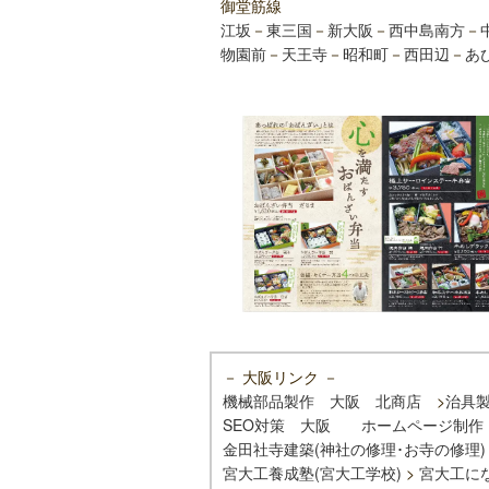
御堂筋線
江坂
－
東三国
－
新大阪
－
西中島南方
－
物園前
－
天王寺
－
昭和町
－
西田辺
－
あ
－ 大阪リンク －
機械部品製作 大阪 北商店
>
治具
SEO対策 大阪
ホームページ制作
金田社寺建築(神社の修理･お寺の修理)
宮大工養成塾(宮大工学校)
>
宮大工に