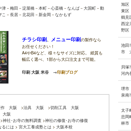
旭区
中津
－
梅田
－
淀屋橋
－
本町
－
心斎橋
－
なんば
－
大国町
－
動
東区
びこ
－
長居
－
北花田
－
新金岡
－
なかもず
鶴見
西淀
野区
チラシ印刷
メニュー印刷
、
の製作なら
池田
お任せください！
市
A4やB4など、様々なサイズに対応。 紙質も
幅広く選べ、1部から大口注文まで可能。
貝塚
印刷 大阪 米谷
→
印刷ブログ
河内
堺市
泉南
製作 大阪
>
治具 大阪
>
切削工具 大阪
太子
 大阪
忠岡
>
神社･お寺の無料調査
>
神社の修復･お寺の修復
林市
なるには
>
宮大工養成塾とは
>
大阪本校